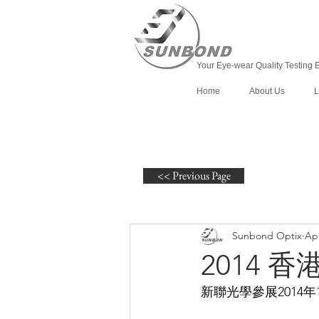
Your Eye-wear Quality Testing 
Home
About Us
L
<< Previous Page
Sunbond Optix
Apr
2014 
新聯光學參展2014