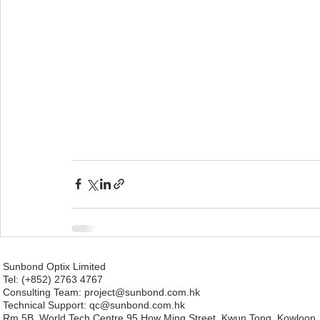
Sunbond Optix Limited
Tel: (+852) 2763 4767
Consulting Team: project
@sunbond.com.hk
Technical Support:
qc@sunbond.com.hk
Rm 5B, World Tech Centre,95 How Ming Street, Kwun Tong, Kowloon