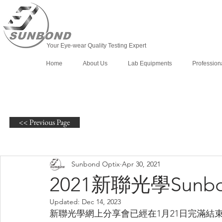
Your Eye-wear Quality Testing Expert
Home
About Us
Lab Equipments
Profession
<< Previous Page
Sunbond Optix
Apr 30, 2021
2021新聯光學Sunb
Updated:
Dec 14, 2023
新聯光學網上分享會已經在1月21日完滿結