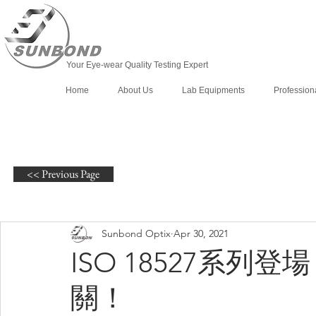
Your Eye-wear Quality Testing Expert
Home
About Us
Lab Equipments
Profession
<< Previous Page
Sunbond Optix
Apr 30, 2021
ISO 18527系
關！