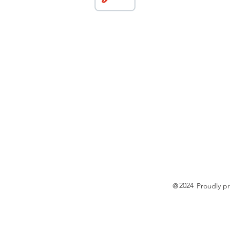
2024
@ Proudly pres