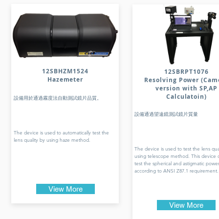
12SBHZM1524
12SBRPT1076
Hazemeter
Resolving Power (Cam
version with SP,AP
Calculatoin)
設備用於通過霧度法自動測試鏡片品質。
設備通過望遠鏡測試鏡片質量
The device is used to automatically test the
lens quality by using haze method.
The device is used to test the lens qua
using telescope method. This device 
test the spherical and astigmatic powe
according to ANSI Z87.1 requirement.
View More
View More